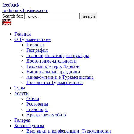
feedback
ru.dntours-business.com
Search for:
Главная
О Туркменистане
Новости
География
Транспортная инфраструктура
Достопримечательности
Газовый кратер в Дарвазе
Национальные праздники
Авиакомпании в Туркменистане
Посольства Туркменистана
Туры
Услуги
Отели
Рестораны
Транспорт
Аренда автомобиля
Галерея
Бизнес туризм
Выставки и конференции, Туркменистан