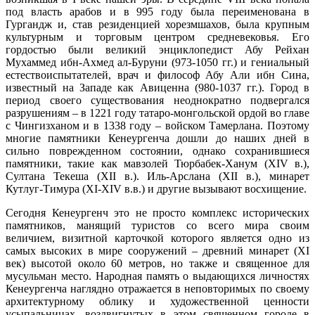
под власть арабов и в 995 году была переименована в
Гургандж и, став резиденцией хорезмшахов, была крупным
культурным и торговым центром средневековья. Его
гордостью были великий энциклопедист Абу Рейхан
Мухаммед ибн-Ахмед ал-Буруни (973-1050 гг.) и гениальный
естествоиспытателей, врач и философ Абу Али ибн Сина,
известный на Западе как Авиценна (980-1037 гг.). Город в
период своего существования неоднократно подвергался
разрушениям – в 1221 году татаро-монгольской ордой во главе
с Чингизханом и в 1338 году – войском Тамерлана. Поэтому
многие памятники Кенеургенча дошли до наших дней в
сильно поврежденном состоянии, однако сохранившиеся
памятники, такие как мавзолей Тюрбабек-Ханум (XIV в.),
Султана Текеша (XII в.). Иль-Арслана (XII в.), минарет
Кутлуг-Тимура (XI-XIV в.в.) и другие вызывают восхищение.
Сегодня Кенеургенч это не просто комплекс исторических
памятников, манящий туристов со всего мира своим
величием, визитной карточкой которого является одно из
самых высоких в мире сооружений – древний минарет (XI
век) высотой около 60 метров, но также и священное для
мусульман место. Народная память о выдающихся личностях
Кенеургенча наглядно отражается в неповторимых по своему
архитектурному облику и художественной ценности
усыпальницах, воздвигнутых в этом священном городе в