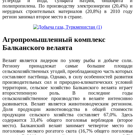
углерода и йода, сульфата натрия, бишофита и
полипропилена. По производству электроэнергии (20,4%) и
нерудных строительных материалов (20,8%) в 2010 году
регион занимал второе место в стране.
Агропромышленный комплекс
Балканского велаята
Велаят является лидером по улову рыбы и добыче соли.
Региону принадлежат самые большие площади
сельскохозяйственных угодий, преобладающую часть которых
составляют пастбища. Однако, в силу особенностей развития
производительных сил и природно-климатических условий
территории, сельское хозяйство Балканского велаята играет
второстепенную роль. В последние годы
сельскохозяйственное производство в велаяте интенсивно
развивается. Велаят является животноводческим регионом.
Доля продукции животноводства в общей стоимости
продукции сельского хозяйства составляет 67,0%. Здесь
содержится 33,4% общего поголовья верблюдов (второе
место). Балканский велаят занимает четвертое место по
поголовью мелкого рогатого скота (16,7% общего поголовья