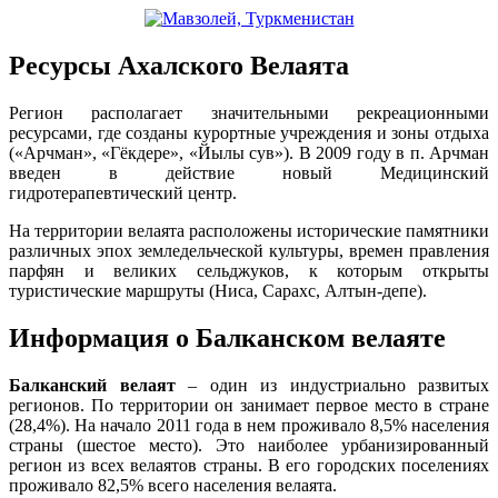
Ресурсы Ахалского Велаята
Регион располагает значительными рекреационными
ресурсами, где созданы курортные учреждения и зоны отдыха
(«Арчман», «Гёкдере», «Йылы сув»). В 2009 году в п. Арчман
введен в действие новый Медицинский
гидротерапевтический центр.
На территории велаята расположены исторические памятники
различных эпох земледельческой культуры, времен правления
парфян и великих сельджуков, к которым открыты
туристические маршруты (Ниса, Сарахс, Алтын-депе).
Информация о Балканском велаяте
Б
алканский велаят
– один из индустриально развитых
регионов. По территории он занимает первое место в стране
(28,4%). На начало 2011 года в нем проживало 8,5% населения
страны (шестое место). Это наиболее урбанизированный
регион из всех велаятов страны. В его городских поселениях
проживало 82,5% всего населения велаята.