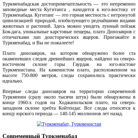
Туркменабадская достопримечательность — это непременно
заповедные места Кугитанга , находится к юго-востоку от
Туркменабада. Кугитанг — это горная местность с нетронутой
цивилизацией природой, изобилующего редчайшими видами
животных и растений. Здесь можно увидеть лунный пейзаж
Боя-дага, уникальные карстовые пещеры, плато Динозавров с
отпечатками лап доисторических ящеров. Приезжайте в
Туркменабад, и Вы не пожалеете!
Плато динозавров, на котором обнаружено более ста
окаменевших следов древнейших ящеров, найдено на северо-
восточном склоне горы Гаурдак на юго-востоке
Туркменистана. На каменистом плато, расположенном на
высоте 750-800 метров, следы сохранились практически
идеально.
Впервые следы динозавров на территории современной
Туркмении (сразу около тысячи штук) были обнаружены в
конце 1960-х годов на Ходжапильском плато, на северо-
западном склоне хребта Койтендаг. Все следы относятся к
концу юрского периода — 140-145 миллионов лет назад.
Современный Туркменабад