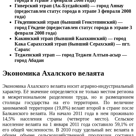
города в этрапе 3 февраля 2008 года)
Гяверский этрап (Ак-Бугдайский) — город Аннау
(предоставлен статус города в этрапе 3 февраля 2008
года)
Гёкдепинский этрап (бывший Геоктепинский) —
город Гёкдепе (предоставлен статус города в этрапе 3
февраля 2008 года)
Какинский этрап (бывший Каахкинский) — город
Кака Сарахсский этрап (бывший Серахский) — пгт.
Сарахс
Тедженский этрап — город Теджен Алтын-асыр —
город Абадан
Экономика Ахалского велаята
Э
кономика Ахалского велаята носит аграрно-индустриальный
характер. Её значение определяется не только местом региона
в межрегиональном разделении труда, но и размещением
столицы государства на его территории. По величине
занимаемой территории (19,8%) велаят второй в стране после
Балканского велаята. На начало 2011 года в нем проживало
14,5% населения страны (четвертое место). Сельское
население велаята на 1 января 2011 года составило 59,1% от
его общей численности. В 2010 году удельный вес велаята в
общем объеме сельскохозяйственной продукции составил