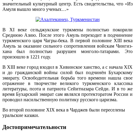
значительный культурный центр. Есть свидетельства, что «Из
Амуля вышло много ученых…»
В XI веке сельджукские туркмены полностью покорили
Среднюю Азию. После этого Амуль переходит в подчинение
туркменского царя Чагры-бека. В первой половине XIII века
Амуль за оказание сильного сопротивления войскам Чингиз-
хана был полностью разрушен монголо-татарами. Это
произошло в 1221 году.
В XIII веке город входил в Хивинское ханство, а с начала XIX
и до гражданской войны силой был подчинён Бухарскому
эмирату. Освободительная борьба того времени нашла свое
отражение в творчестве великого туркменского классика
литературы, поэта и патриота Сейитназара Сейди. И в то же
время Бухарский эмират сам являлся протекторатом России и
проводил насильственную политику русского царизма.
Во второй половине XIX века в Чарджев были переселены
уральские казаки.
Достопримечательности