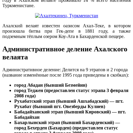
году в Ахалском велаяте проживало 14 % всего населения
Туркменистане.
Ахалский велаят известен оазисом Ахал-Теке, в котором
произошла битва при Гек-депе в 1881 году, а также
подземным тёплым озером Коу-Ата в Бахарденской пещере.
Административное деление Ахалского
велаята
Административное деление: Делится на 9 этрапов и 2 города
(название изменённые после 1995 года приведены в скобках):
город Абадан (бывший Безмейин)
город Теджен (предоставлен статус этрапа 3 февраля
2008 года)
Рухабатский этрап (бывший Ашхабадский) — пгт.
Рухабат (бывший пгт. Овезберды Кулиев)
Бабадайханский этрап (бывший Кировский) — пгт.
Бабадайхан
Бахарлынский этрап (бывший Бахарденский) —
город Бехерден (Бахарден) (предоставлен статус