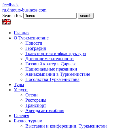
feedback
ru.dntours-business.com
Search for:
Главная
О Туркменистане
Новости
География
Транспортная инфраструктура
Достопримечательности
Газовый кратер в Дарвазе
Национальные праздники
Авиакомпании в Туркменистане
Посольства Туркменистана
Туры
Услуги
Отели
Рестораны
Транспорт
Аренда автомобиля
Галерея
Бизнес туризм
Выставки и конференции, Туркменистан