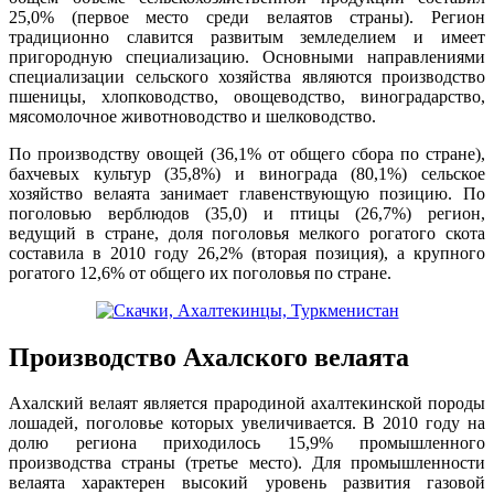
25,0% (первое место среди велаятов страны). Регион
традиционно славится развитым земледелием и имеет
пригородную специализацию. Основными направлениями
специализации сельского хозяйства являются производство
пшеницы, хлопководство, овощеводство, виноградарство,
мясомолочное животноводство и шелководство.
По производству овощей (36,1% от общего сбора по стране),
бахчевых культур (35,8%) и винограда (80,1%) сельское
хозяйство велаята занимает главенствующую позицию. По
поголовью верблюдов (35,0) и птицы (26,7%) регион,
ведущий в стране, доля поголовья мелкого рогатого скота
составила в 2010 году 26,2% (вторая позиция), а крупного
рогатого 12,6% от общего их поголовья по стране.
Производство Ахалского велаята
Ахалский велаят является прародиной ахалтекинской породы
лошадей, поголовье которых увеличивается. В 2010 году на
долю региона приходилось 15,9% промышленного
производства страны (третье место). Для промышленности
велаята характерен высокий уровень развития газовой