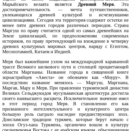
Марыйского велаята является
Древний Мерв
. Эта
достопримечательность — мечта путешественников,
увлекающихся древней культурой и исчезнувшими
цивилизациями. Сегодня эта территория содержит остатки не
менее пяти древних городов различных периодов. Страна
Маргуш по праву считается одной из самых древнейших на
Земле цивилизаций, по предположениям современных
историков, по праву претендующей на вхождение в четверку
древних культурных мировых центров, наряду с Египтом,
Месопотамией, Китаем и Индией.
Мерв был важнейшим узлом на международной караванной
трассе Великого шелкового пути и столицей процветающей
области Маргианы. Название города в священной книге
зороастрийцев «Авеста» он обозначен как «Моуру». В
последствии название менялось — Маргуш, Маргиана,
Маргав, Мару и Мерв. При правлении туркменской династии
Великих Сельджукидов мусульманская архитектура достигла
своего наивысшего расцвета. Исключительное значение имел
в этот период город Мерв. В становлении его как
признанного интеллектуального и культурного центра
большую роль сыграло наследие предшествующих эпох.
Доисламские традиции туркмен, которые берут начало с
эпохи Огуз-хана Туркмена, органично вошли в культуру
средневековья Востока с ее арабским языком, объединившим