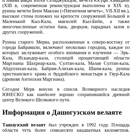
и имама Бакра эпохи Cельджукидов, мечеть Юсуфа Хамадани
(XIII в, современная реконструкция выполнена в XIX в),
руины мечети Бени Макхан («Пятничная мечеть», VII-XII вв.),
высокие стены похожих на крепости сооружений Большой и
Маленький Кыз-Кала, мавзолей Кыз-Биби, а также
многочисленные остатки бань, дворцов, парадных залов и
других сооружений.
Руины старого Мерва, расположенные к северо-востоку от
города Байрамали, включают несколько городищ, каждое из
которых заслуживает особого внимания и изучения — Эрк-
Кала, Искандер-кала, столицей процветающей области
Маргианы Шахриар-кала, Султан-кала, Малая Султан-кала,
Абдуллахан-кала, Байрам-Алихан-кала, Шаим-кала, руины
христианского храма и буддийского монастыря в Гяур-Кала
(древняя Антиохия Маргиана).
Сегодня Мерв внесен в список Всемирного наследия
ЮНЕСКО как наиболее хорошо сохранившийся древний
центр Великого Шелкового пути.
Информация о Дашогузском велаяте
Т
ашаузский велаят
был учрежден в 1992 году. Площадь
области чуть более семидесяти квадратных километров.