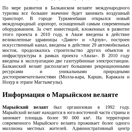
По мере развития в Балканском велаяте международного
туризма все большее значение будет занимать воздушный
транспорт. В городе Туркменбаши открылся новый
международный аэропорт, оснащенный самым современным
оборудованием. За счет инвестиций, вложенных в развитие
этого проекта в 2010 году, в Авазе введены в действие
великолепные здравницы «Даянч» и «Арзув», построен
искусственный канал, введены в действие 29 автомобильных
мостов, продолжалось строительство других объектов и
инфраструктуры в рамках проекта «Аваза». В 2010 году
введены в эксплуатацию две газотурбинные электростанции.
Балканский велаят располагает большими рекреационными
ресурсами и уникальными природными
достопримечательностями (Молла-кара, Карши, Каракала и
Нохур в этрапе Магтымгулы).
Информация о Марыйском велаяте
М
арыйский велаят
был организован в 1992 году.
Марыйский велаят находится в юго-восточной части страны и
занимает площадь более 90 000 км². На территории
современного Марыйского велаята проживает более одного
миллиона местных жителей. Административный центр