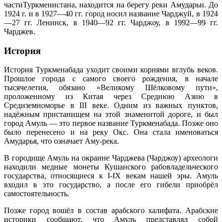
частиТуркменистана, находится на берегу реки Амударьи. До
1924 г. и в 1927—40 гг. город носил название Чарджуй, в 1924
—27 гг. Ленинск, в 1940—92 гг. Чарджоу, в 1992—99 гг.
Чарджев.
История
История Туркменабада уходит своими корнями вглубь веков.
Прошлое города с самого своего рождения, в начале
тысячелетия, обязано «Великому Шёлковому пути»,
проложенному из Китая через Среднюю Азию в
Средиземноморье в III веке. Одним из важных пунктов,
надёжным пристанищем на этой знаменитой дороге, и был
город Амуль — это первое название Туркменабада. Позже оно
было перенесено и на реку Окс. Она стала именоваться
Амударья, что означает Аму-река.
В городище Амуль на окраине Чарджева (Чарджоу) археологи
находили медные монеты Кушанского рабовладельческого
государства, относящиеся к I-IX векам нашей эры. Амуль
входил в это государство, а после его гибели приобрёл
самостоятельность.
Позже город вошёл в состав арабского халифата. Арабские
историки сообщают, что Амуль представлял собой