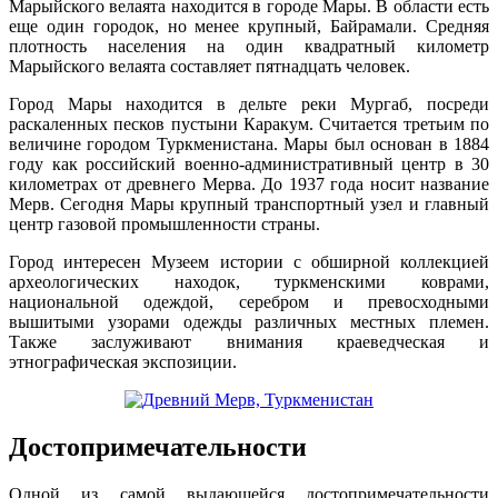
Марыйского велаята находится в городе Мары. В области есть
еще один городок, но менее крупный, Байрамали. Средняя
плотность населения на один квадратный километр
Марыйского велаята составляет пятнадцать человек.
Город Мары находится в дельте реки Мургаб, посреди
раскаленных песков пустыни Каракум. Считается третьим по
величине городом Туркменистана. Мары был основан в 1884
году как российский военно-административный центр в 30
километрах от древнего Мерва. До 1937 года носит название
Мерв. Сегодня Мары крупный транспортный узел и главный
центр газовой промышленности страны.
Город интересен Музеем истории с обширной коллекцией
археологических находок, туркменскими коврами,
национальной одеждой, серебром и превосходными
вышитыми узорами одежды различных местных племен.
Также заслуживают внимания краеведческая и
этнографическая экспозиции.
Достопримечательности
Одной из самой выдающейся достопримечательности