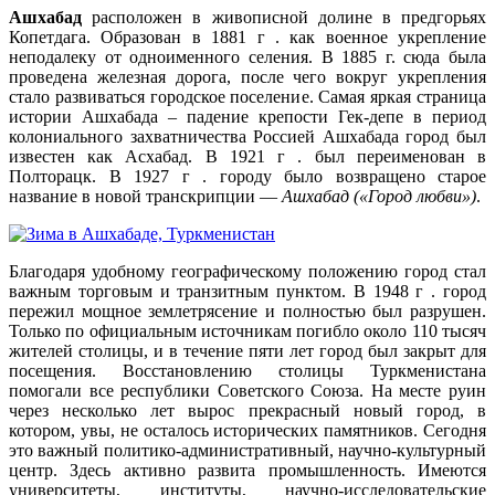
А
шхабад
расположен в живописной долине в предгорьях
Копетдага. Образован в 1881 г . как военное укрепление
неподалеку от одноименного селения. В 1885 г. сюда была
проведена железная дорога, после чего вокруг укрепления
стало развиваться городское поселение. Самая яркая страница
истории Ашхабада – падение крепости Гек-депе в период
колониального захватничества Россией Ашхабада город был
известен как Асхабад. В 1921 г . был переименован в
Полторацк. В 1927 г . городу было возвращено старое
название в новой транскрипции —
Ашхабад («Город любви»)
.
Благодаря удобному географическому положению город стал
важным торговым и транзитным пунктом. В 1948 г . город
пережил мощное землетрясение и полностью был разрушен.
Только по официальным источникам погибло около 110 тысяч
жителей столицы, и в течение пяти лет город был закрыт для
посещения. Восстановлению столицы Туркменистана
помогали все республики Советского Союза. На месте руин
через несколько лет вырос прекрасный новый город, в
котором, увы, не осталось исторических памятников. Сегодня
это важный политико-административный, научно-культурный
центр. Здесь активно развита промышленность. Имеются
университеты, институты, научно-исследовательские