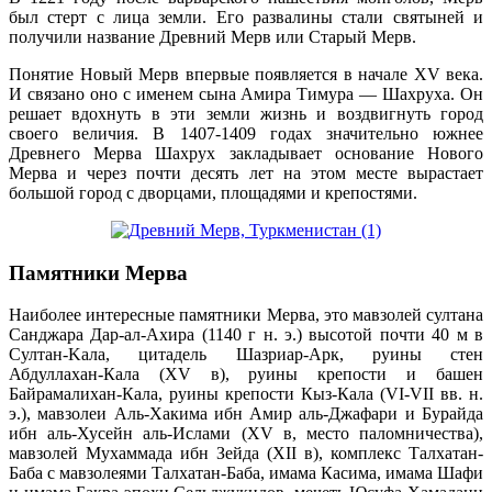
был стерт с лица земли. Его развалины стали святыней и
получили название Древний Мерв или Старый Мерв.
Понятие Новый Мерв впервые появляется в начале XV века.
И связано оно с именем сына Амира Тимура — Шахруха. Он
решает вдохнуть в эти земли жизнь и воздвигнуть город
своего величия. В 1407-1409 годах значительно южнее
Древнего Мерва Шахрух закладывает основание Нового
Мерва и через почти десять лет на этом месте вырастает
большой город с дворцами, площадями и крепостями.
Памятники Мерва
Наиболее интересные памятники Мерва, это мавзолей султана
Санджара Дар-ал-Ахира (1140 г н. э.) высотой почти 40 м в
Султан-Kaла, цитадель Шазриар-Арк, руины стен
Абдуллахан-Кала (XV в), руины крепости и башен
Байрамалихан-Кала, руины крепости Кыз-Кала (VI-VII вв. н.
э.), мавзолеи Аль-Хакима ибн Амир аль-Джафари и Бурайда
ибн аль-Хусейн аль-Ислами (XV в, место паломничества),
мавзолей Мухаммада ибн Зейда (XII в), комплекс Талхатан-
Баба с мавзолеями Талхатан-Баба, имама Касима, имама Шафи