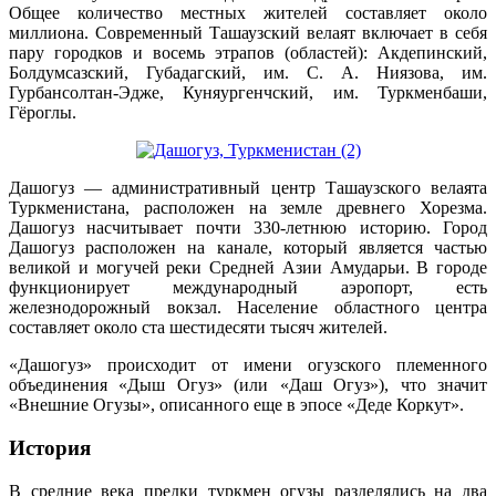
Общее количество местных жителей составляет около
миллиона. Современный Ташаузский велаят включает в себя
пару городков и восемь этрапов (областей): Акдепинский,
Болдумсазский, Губадагский, им. С. А. Ниязова, им.
Гурбансолтан-Эдже, Куняургенчский, им. Туркменбаши,
Гёроглы.
Дашогуз — административный центр Ташаузского велаята
Туркменистана, расположен на земле древнего Хорезма.
Дашогуз насчитывает почти 330-летнюю историю. Город
Дашогуз расположен на канале, который является частью
великой и могучей реки Средней Азии Амударьи. В городе
функционирует международный аэропорт, есть
железнодорожный вокзал. Население областного центра
составляет около ста шестидесяти тысяч жителей.
«Дашогуз» происходит от имени огузского племенного
объединения «Дыш Огуз» (или «Даш Огуз»), что значит
«Внешние Огузы», описанного еще в эпосе «Деде Коркут».
История
В средние века предки туркмен огузы разделялись на два