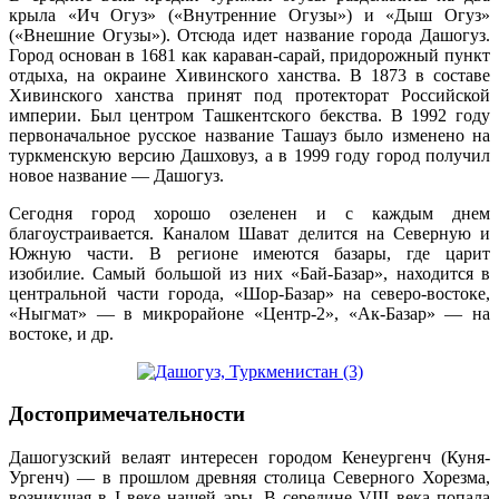
крыла «Ич Огуз» («Внутренние Огузы») и «Дыш Огуз»
(«Внешние Огузы»). Отсюда идет название города Дашогуз.
Город основан в 1681 как караван-сарай, придорожный пункт
отдыха, на окраине Хивинского ханства. В 1873 в составе
Хивинского ханства принят под протекторат Российской
империи. Был центром Ташкентского бекства. В 1992 году
первоначальное русское название Ташауз было изменено на
туркменскую версию Дашховуз, а в 1999 году город получил
новое название — Дашогуз.
Сегодня город хорошо озеленен и с каждым днем
благоустраивается. Каналом Шават делится на Северную и
Южную части. В регионе имеются базары, где царит
изобилие. Самый большой из них «Бай-Базар», находится в
центральной части города, «Шор-Базар» на северо-востоке,
«Ныгмат» — в микрорайоне «Центр-2», «Ак-Базар» — на
востоке, и др.
Достопримечательности
Дашогузский велаят интересен городом Кенеургенч (Куня-
Ургенч) — в прошлом древняя столица Северного Хорезма,
возникшая в I веке нашей эры. В середине VIII века попала