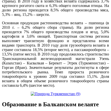
страны). В 2010 году в хозяйствах велаята содержалось 3,7%
крупного рогатого скота и 6,3% общего поголовья птицы. На
долю региона приходится 8,5% общего производства мяса,
5,3% – яиц, 15,2% – шерсти.
Основная продукция растениеводства велаята – пшеница (в
2010 г. – 6,2% общего сбора страны). На долю региона
приходится 7% общего производства плодов и ягод, 5,0%
картофеля и 3,6% овощей. Транспортная система региона
выполняет транзитную функцию и представлена всеми
видами транспорта. В 2010 году доля грузооборота велаята в
стране составила 18,5% (второе место), а пассажирооборота –
13,5% (пятое место). В 2010 году продолжилось строительство
Транснациональной железнодорожной магистрали Узень
(Казахстан) – Кызылкая – Берекет – Этрек (Туркменистан) –
Горган (Иран). Значительные результаты достигнуты в сфере
потребительского рынка. Темп прироста розничного
товарооборота к уровню 2009 года составил 15,1%. Доля
велаята в общем объеме розничного товарооборота страны
составила 6,4% (шестое место).
Образование в Балканском велаяте