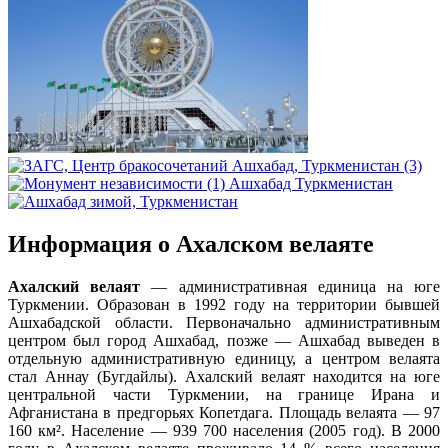
Информация о Ахалском велаяте
А
халский велаят
— административная единица на юге
Туркмении. Образован в 1992 году на территории бывшей
Ашхабадской области. Первоначально административным
центром был город Ашхабад, позже — Ашхабад выведен в
отдельную административную единицу, а центром велаята
стал Аннау (Бугдайлы). Ахалский велаят находится на юге
центральной части Туркмении, на границе Ирана и
Афганистана в предгорьях Копетдага. Площадь велаята — 97
160 км². Население — 939 700 населения (2005 год). В 2000