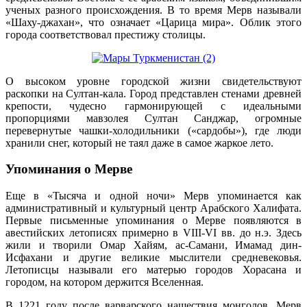
ученых разного происхождения. В то время Мерв называли
«Шаху-джахан», что означает «Царица мира». Облик этого
города соответствовал престижу столицы.
О высоком уровне городской жизни свидетельствуют
раскопки на Султан-кала. Город представлен стенами древней
крепости, чудесно гармонирующей с идеальными
пропорциями мавзолея Султан Санджар, огромные
перевернутые чашки-холодильники («сардобы»), где люди
хранили снег, который не таял даже в самое жаркое лето.
Упоминания о Мерве
Еще в «Тысяча и одной ночи» Мерв упоминается как
административный и культурный центр Арабского Халифата.
Первые письменные упоминания о Мерве появляются в
авестийских летописях примерно в VIII-VI вв. до н.э. Здесь
жили и творили Омар Хайям, ас-Самани, Имамад дин-
Исфахани и другие великие мыслители средневековья.
Летописцы называли его матерью городов Хорасана и
городом, на котором держится Вселенная.
В 1221 году после варварского нашествия монголов, Мерв