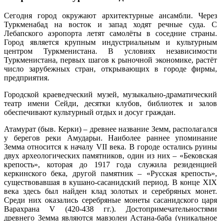
Сегодня город окружают архитектурные ансамбли. Через
Туркменабад на восток и запад ходят речные суда. С
Лебапского аэропорта летят самолёты в соседние страны.
Город является крупным индустриальным и культурным
центром Туркменистана. В условиях независимости
Туркменистана, первых шагов к рыночной экономике, растёт
число зарубежных стран, открывающих в городе фирмы,
предприятия.
Городской краеведческий музей, музыкально-драматический
театр имени Сейди, десятки клубов, библиотек и залов
обеспечивают культурный отдых и досуг граждан.
Атамурат (быв. Керки) – древнее название Земм, располагался
у берегов реки Амударьи. Наиболее раннее упоминание
Земма относится к началу VII века. В городе остались руины
двух археологических памятников, один из них – «Бековская
крепость», которая до 1917 года служила резиденцией
керкинского бека, другой памятник – «Русская крепость»,
существовавшая в кушано-сасанидский период. В конце XIX
века здесь был найден клад золотых и серебряных монет.
Среди них оказались серебряные монеты сасанидского царя
Варахрана V (420-438 гг.). Достопримечательностями
древнего Земма являются мавзолеи Астана-баба (уникальное