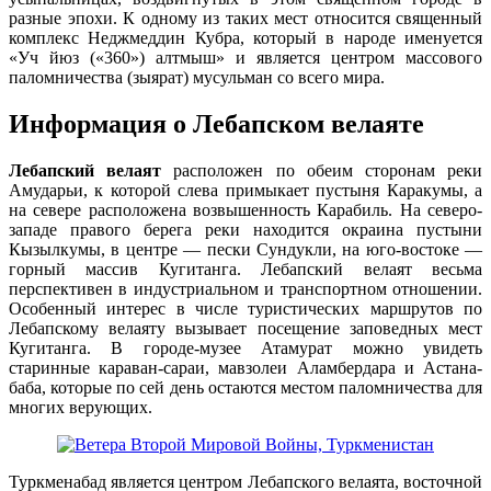
разные эпохи. К одному из таких мест относится священный
комплекс Неджмеддин Кубра, который в народе именуется
«Уч йюз («360») алтмыш» и является центром массового
паломничества (зыярат) мусульман со всего мира.
Информация о Лебапском велаяте
Л
ебапский велаят
расположен по обеим сторонам реки
Амударьи, к которой слева примыкает пустыня Каракумы, а
на севере расположена возвышенность Карабиль. На северо-
западе правого берега реки находится окраина пустыни
Кызылкумы, в центре — пески Сундукли, на юго-востоке —
горный массив Кугитанга. Лебапский велаят весьма
перспективен в индустриальном и транспортном отношении.
Особенный интерес в числе туристических маршрутов по
Лебапскому велаяту вызывает посещение заповедных мест
Кугитанга. В городе-музее Атамурат можно увидеть
старинные караван-сараи, мавзолеи Аламбердара и Астана-
баба, которые по сей день остаются местом паломничества для
многих верующих.
Туркменабад является центром Лебапского велаята, восточной