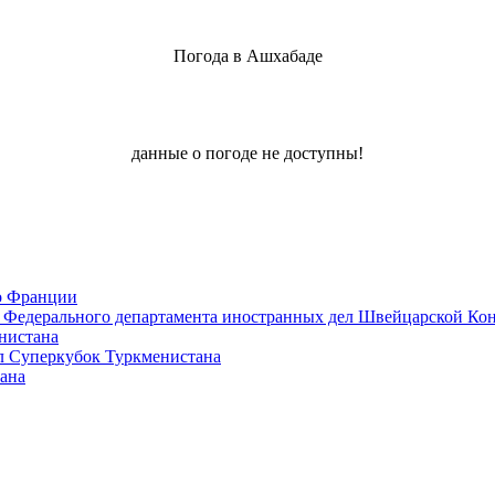
Погода в Ашхабаде
данные о погоде не доступны!
о Франции
ву Федерального департамента иностранных дел Швейцарской Ко
нистана
ал Суперкубок Туркменистана
ана