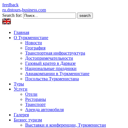
feedback
ru.dntours-business.com
Search for:
Главная
О Туркменистане
Новости
География
Транспортная инфраструктура
Достопримечательности
Газовый кратер в Дарвазе
Национальные праздники
Авиакомпании в Туркменистане
Посольства Туркменистана
Туры
Услуги
Отели
Рестораны
Транспорт
Аренда автомобиля
Галерея
Бизнес туризм
Выставки и конференции, Туркменистан