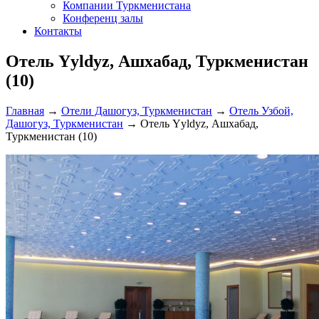
Компании Туркменистана
Конференц залы
Контакты
Отель Yyldyz, Ашхабад, Туркменистан
(10)
Главная
→
Отели Дашогуз, Туркменистан
→
Отель Узбой,
Дашогуз, Туркменистан
→
Отель Yyldyz, Ашхабад,
Туркменистан (10)