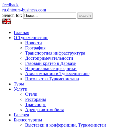
feedback
ru.dntours-business.com
Search for:
Главная
О Туркменистане
Новости
География
Транспортная инфраструктура
Достопримечательности
Газовый кратер в Дарвазе
Национальные праздники
Авиакомпании в Туркменистане
Посольства Туркменистана
Туры
Услуги
Отели
Рестораны
Транспорт
Аренда автомобиля
Галерея
Бизнес туризм
Выставки и конференции, Туркменистан