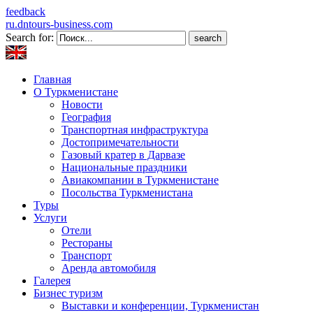
feedback
ru.dntours-business.com
Search for:
Главная
О Туркменистане
Новости
География
Транспортная инфраструктура
Достопримечательности
Газовый кратер в Дарвазе
Национальные праздники
Авиакомпании в Туркменистане
Посольства Туркменистана
Туры
Услуги
Отели
Рестораны
Транспорт
Аренда автомобиля
Галерея
Бизнес туризм
Выставки и конференции, Туркменистан