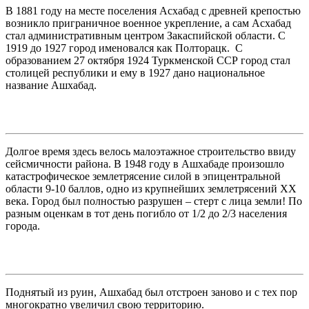
В 1881 году на месте поселения Асхабад с древней крепостью
возникло приграничное военное укрепление, а сам Асхабад
стал административным центром Закаспийской области. С
1919 до 1927 город именовался как Полторацк. С
образованием 27 октября 1924 Туркменской ССР город стал
столицей республики и ему в 1927 дано национальное
название Ашхабад.
Долгое время здесь велось малоэтажное строительство ввиду
сейсмичности района. В 1948 году в Ашхабаде произошло
катастрофическое землетрясение силой в эпицентральной
области 9-10 баллов, одно из крупнейших землетрясений XX
века. Город был полностью разрушен – стерт с лица земли! По
разным оценкам в тот день погибло от 1/2 до 2/3 населения
города.
Поднятый из руин, Ашхабад был отстроен заново и с тех пор
многократно увеличил свою территорию.