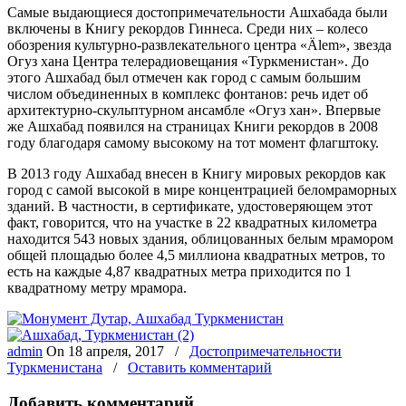
Самые выдающиеся достопримечательности Ашхабада были
включены в Книгу рекордов Гиннеса. Среди них – колесо
обозрения культурно-развлекательного центра «Älem», звезда
Огуз хана Центра телерадиовещания «Туркменистан». До
этого Ашхабад был отмечен как город с самым большим
числом объединенных в комплекс фонтанов: речь идет об
архитектурно-скульптурном ансамбле «Огуз хан». Впервые
же Ашхабад появился на страницах Книги рекордов в 2008
году благодаря самому высокому на тот момент флагштоку.
В 2013 году Ашхабад внесен в Книгу мировых рекордов как
город с самой высокой в мире концентрацией беломраморных
зданий. В частности, в сертификате, удостоверяющем этот
факт, говорится, что на участке в 22 квадратных километра
находится 543 новых здания, облицованных белым мрамором
общей площадью более 4,5 миллиона квадратных метров, то
есть на каждые 4,87 квадратных метра приходится по 1
квадратному метру мрамора.
admin
On
18 апреля, 2017
/
Достопримечательности
Туркменистана
/
Оставить комментарий
Добавить комментарий