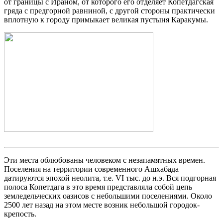
от границы с Ираном, от которого его отделяет Копетдагская
гряда с предгорной равниной, с другой стороны практически
вплотную к городу примыкает великая пустыня Каракумы.
Эти места облюбованы человеком с незапамятных времен.
Поселения на территории современного Ашхабада
датируются эпохой неолита, т.е. VI тыс. до н.э. Вся подгорная
полоса Копетдага в это время представляла собой цепь
земледельческих оазисов с небольшими поселениями. Около
2500 лет назад на этом месте возник небольшой городок-
крепость.