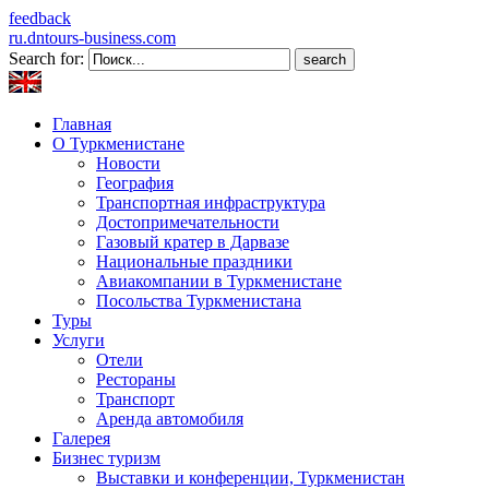
feedback
ru.dntours-business.com
Search for:
Главная
О Туркменистане
Новости
География
Транспортная инфраструктура
Достопримечательности
Газовый кратер в Дарвазе
Национальные праздники
Авиакомпании в Туркменистане
Посольства Туркменистана
Туры
Услуги
Отели
Рестораны
Транспорт
Аренда автомобиля
Галерея
Бизнес туризм
Выставки и конференции, Туркменистан