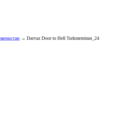
кменистан
→
Darvaz Door to Hell Turkmenistan_24