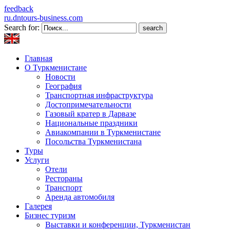
feedback
ru.dntours-business.com
Search for:
Главная
О Туркменистане
Новости
География
Транспортная инфраструктура
Достопримечательности
Газовый кратер в Дарвазе
Национальные праздники
Авиакомпании в Туркменистане
Посольства Туркменистана
Туры
Услуги
Отели
Рестораны
Транспорт
Аренда автомобиля
Галерея
Бизнес туризм
Выставки и конференции, Туркменистан