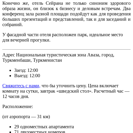
Конечно же, отель Сейрана не только синоним здорового
образа жизни, он близок к бизнесу и деловым встречам. Два
конференц зала разной площади подойдут как для проведения
больших презентаций и представлений, так и для заседаний и
собраний.
У фасадной части отеля расположен парк, идеальное место
для вечерней прогулки.
A
дрес Национальная туристическая зона Аваза, город,
Туркменбаши, Туркменистан
Заезд: 12:00
Выезд: 12:00
Свяжитесь с нами,
что бы уточнить цену. Цена включает
комнату на сутки, завтрак «шведский стол». Расчетный час —
12 часов дня.
Р
асположение:
(от аэропорта — 31 км)
29 одноместных апартамента
71 двухместных номеров