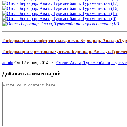
Информация о конференц зале, отель Беркарар, Аваза, г.Т
Информация о ресторанах, отель Беркарар, Аваза, г.Туркм
admin
On
12 июля, 2014
/
Отели Аваза, Туркменбаши, Туркм
Добавить комментарий