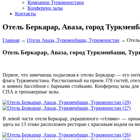
Компании Туркменистана
Конференц залы
Контакты
Отель Беркарар, Аваза, город Туркмен
Главная
→
Отели Аваза, Туркменбаши, Туркменистан
→
Отель
Отель Беркарар, Аваза, город Туркменбаши, Тур
П
ервое, что замечаешь подъезжая к отелю Беркарар — его ин
флага Туркменистана. Рассчитанный на прием 378 гостей, оте
и зимних бассейнов с барными стойками. Конференц залы для
СПА и тренажерные залы.
В левой части отеля Беркарар, украшенного «гёлями» — орн
здесь на 13 этаже расположен ресторан с красивым видом на м