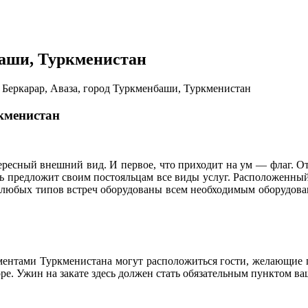
баши, Туркменистан
 Беркарар, Аваза, город Туркменбаши, Туркменистан
кменистан
тересный внешний вид. И первое, что приходит на ум — флаг. О
ль предложит своим постояльцам все виды услуг. Расположенный 
 любых типов встреч оборудованы всем необходимым оборудова
аментами Туркменистана могут расположиться гости, желающие
оре. Ужин на закате здесь должен стать обязательным пунктом в