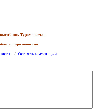
уркменбаши, Туркменистан
енбаши, Туркменистан
енистан
/
Оставить комментарий