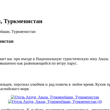
и, Туркменистан
енбаши, Туркменистан
нистан
т вас при въезде в Национальную туристическую зону Аваза. На
озвышенно как развивающийся по ветру парус.
ояльцев, персонал улыбчив и рад помочь в любое время. Кухня п
аспийского моря.
необходимым. К выбору посетителя одноместные, двухместны