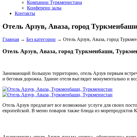
Компании Туркменистана
Конференц залы
Контакты
Отель Арзув, Аваза, город Туркменбаш
Главная
→
Без категории
→
Отель Арзув, Аваза, город Туркм
Отель Арзув, Аваза, город Туркменбаши, Туркме
З
анимающий большую территорию, отель Арзув первым встречае
и беговая дорожка. Здание отеля выглядит монументально и в
Отель Арзув предлагает все возможные услуги для своих пост
европейской. В меню поваров также блюда из морепродуктов К
Апартаменты отеля Арзув весьма уютны, оборудованы всем 