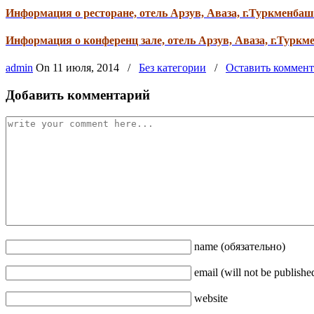
Информация о ресторане, отель Арзув, Аваза, г.Туркменба
Информация о конференц зале, отель Арзув, Аваза, г.Турк
admin
On
11 июля, 2014
/
Без категории
/
Оставить коммен
Добавить комментарий
name
(обязательно)
email
(will not be publishe
website