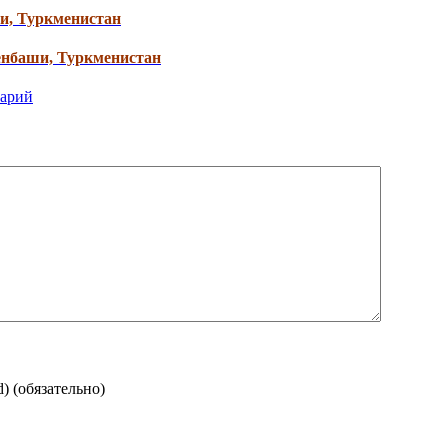
ши, Туркменистан
менбаши, Туркменистан
тарий
d)
(обязательно)