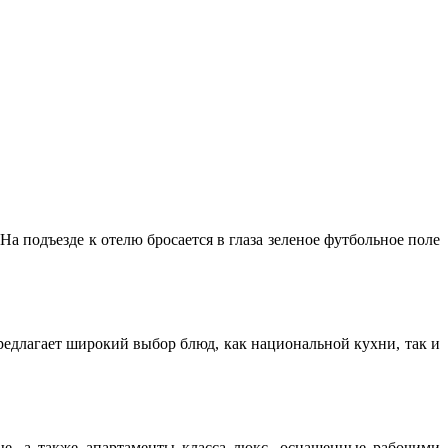
 подъезде к отелю бросается в глаза зеленое футбольное поле
редлагает широкий выбор блюд, как национальной кухни, так и
е, а также апартаменты класса люкс, оснащенные рабочими