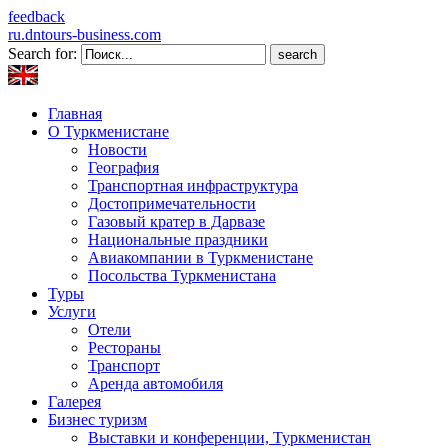
feedback
ru.dntours-business.com
Search for:
Главная
О Туркменистане
Новости
География
Транспортная инфраструктура
Достопримечательности
Газовый кратер в Дарвазе
Национальные праздники
Авиакомпании в Туркменистане
Посольства Туркменистана
Туры
Услуги
Отели
Рестораны
Транспорт
Аренда автомобиля
Галерея
Бизнес туризм
Выставки и конференции, Туркменистан