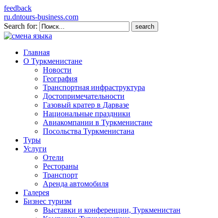
feedback
ru.dntours-business.com
Search for:
Главная
О Туркменистане
Новости
География
Транспортная инфраструктура
Достопримечательности
Газовый кратер в Дарвазе
Национальные праздники
Авиакомпании в Туркменистане
Посольства Туркменистана
Туры
Услуги
Отели
Рестораны
Транспорт
Аренда автомобиля
Галерея
Бизнес туризм
Выставки и конференции, Туркменистан