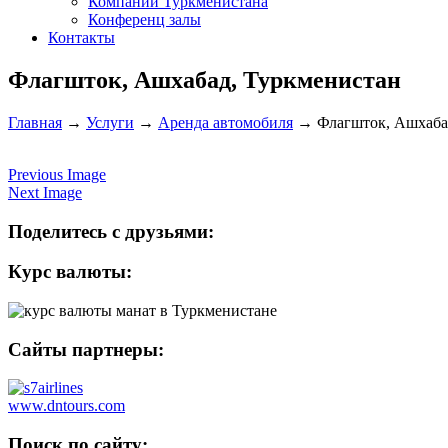
Компании Туркменистана
Конференц залы
Контакты
Флагшток, Ашхабад, Туркменистан
Главная
→
Услуги
→
Аренда автомобиля
→
Флагшток, Ашхаба
Previous Image
Next Image
Поделитесь с друзьями:
Курс валюты:
Сайты партнеры:
www.dntours.com
Поиск по сайту: