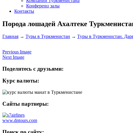
Компании Туркменистана
Конференц залы
Контакты
Порода лошадей Ахалтеке Туркмениста
Главная
→
Туры в Туркменистан
→
Туры в Туркменистан. Дарв
Previous Image
Next Image
Поделитесь с друзьями:
Курс валюты:
Сайты партнеры:
www.dntours.com
Поиск по сайту: