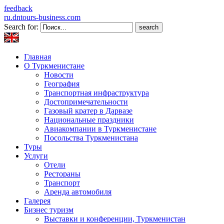
feedback
ru.dntours-business.com
Search for:
Главная
О Туркменистане
Новости
География
Транспортная инфраструктура
Достопримечательности
Газовый кратер в Дарвазе
Национальные праздники
Авиакомпании в Туркменистане
Посольства Туркменистана
Туры
Услуги
Отели
Рестораны
Транспорт
Аренда автомобиля
Галерея
Бизнес туризм
Выставки и конференции, Туркменистан