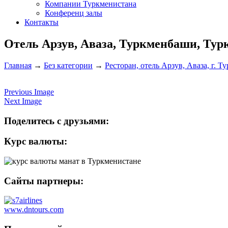
Компании Туркменистана
Конференц залы
Контакты
Отель Арзув, Аваза, Туркменбаши, Тур
Главная
→
Без категории
→
Ресторан, отель Арзув, Аваза, г. 
Previous Image
Next Image
Поделитесь с друзьями:
Курс валюты:
Сайты партнеры:
www.dntours.com