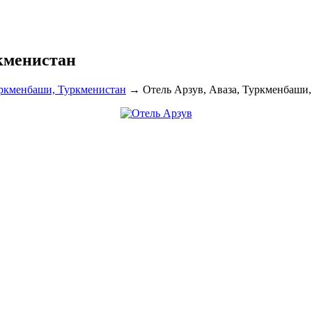
кменистан
Туркменбаши, Туркменистан
→
Отель Арзув, Аваза, Туркменбаши