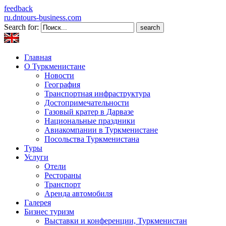
feedback
ru.dntours-business.com
Search for:
Главная
О Туркменистане
Новости
География
Транспортная инфраструктура
Достопримечательности
Газовый кратер в Дарвазе
Национальные праздники
Авиакомпании в Туркменистане
Посольства Туркменистана
Туры
Услуги
Отели
Рестораны
Транспорт
Аренда автомобиля
Галерея
Бизнес туризм
Выставки и конференции, Туркменистан