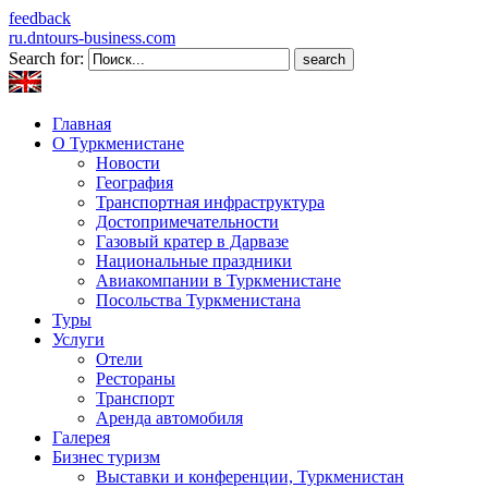
feedback
ru.dntours-business.com
Search for:
Главная
О Туркменистане
Новости
География
Транспортная инфраструктура
Достопримечательности
Газовый кратер в Дарвазе
Национальные праздники
Авиакомпании в Туркменистане
Посольства Туркменистана
Туры
Услуги
Отели
Рестораны
Транспорт
Аренда автомобиля
Галерея
Бизнес туризм
Выставки и конференции, Туркменистан