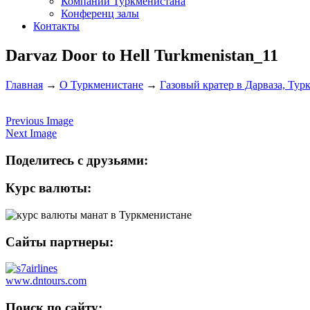
Компании Туркменистана
Конференц залы
Контакты
Darvaz Door to Hell Turkmenistan_11
Главная
→
О Туркменистане
→
Газовый кратер в Дарваза, Тур
Previous Image
Next Image
Поделитесь с друзьями:
Курс валюты:
Сайты партнеры:
www.dntours.com
Поиск по сайту: