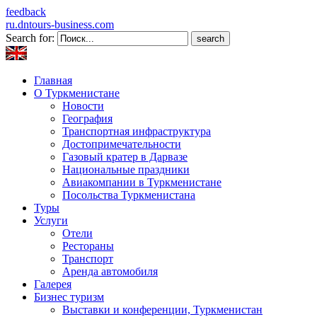
feedback
ru.dntours-business.com
Search for:
Главная
О Туркменистане
Новости
География
Транспортная инфраструктура
Достопримечательности
Газовый кратер в Дарвазе
Национальные праздники
Авиакомпании в Туркменистане
Посольства Туркменистана
Туры
Услуги
Отели
Рестораны
Транспорт
Аренда автомобиля
Галерея
Бизнес туризм
Выставки и конференции, Туркменистан