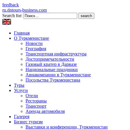
feedback
ru.dntours-business.com
Search for:
Главная
О Туркменистане
Новости
География
Транспортная инфраструктура
Достопримечательности
Газовый кратер в Дарвазе
Национальные праздники
Авиакомпании в Туркменистане
Посольства Туркменистана
Туры
Услуги
Отели
Рестораны
Транспорт
Аренда автомобиля
Галерея
Бизнес туризм
Выставки и конференции, Туркменистан