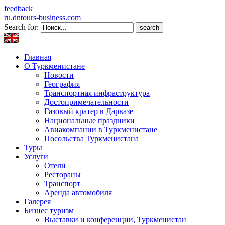
feedback
ru.dntours-business.com
Search for:
Главная
О Туркменистане
Новости
География
Транспортная инфраструктура
Достопримечательности
Газовый кратер в Дарвазе
Национальные праздники
Авиакомпании в Туркменистане
Посольства Туркменистана
Туры
Услуги
Отели
Рестораны
Транспорт
Аренда автомобиля
Галерея
Бизнес туризм
Выставки и конференции, Туркменистан