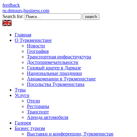
feedback
ru.dntours-business.com
Search for:
Главная
О Туркменистане
Новости
География
Транспортная инфраструктура
Достопримечательности
Газовый кратер в Дарвазе
Национальные праздники
Авиакомпании в Туркменистане
Посольства Туркменистана
Туры
Услуги
Отели
Рестораны
Транспорт
Аренда автомобиля
Галерея
Бизнес туризм
Выставки и конференции, Туркменистан