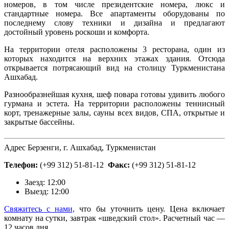
номеров, в том числе президентские номера, люкс и
стандартные номера. Все апартаменты оборудованы по
последнему слову техники и дизайна и предлагают
достойный уровень роскоши и комфорта.
На территории отеля расположены 3 ресторана, один из
которых находится на верхних этажах здания. Отсюда
открывается потрясающий вид на столицу Туркменистана
Ашхабад.
Разнообразнейшая кухня, шеф повара готовы удивить любого
гурмана и эстета. На территории расположены теннисный
корт, тренажерные залы, сауны всех видов, СПА, открытые и
закрытые бассейны.
A
дрес Берзенги, г. Ашхабад, Туркменистан
Телефон:
(+99 312) 51-81-12
Факс:
(+99 312) 51-81-12
Заезд: 12:00
Выезд: 12:00
Свяжитесь с нами,
что бы уточнить цену. Цена включает
комнату на сутки, завтрак «шведский стол». Расчетный час —
12 часов дня.