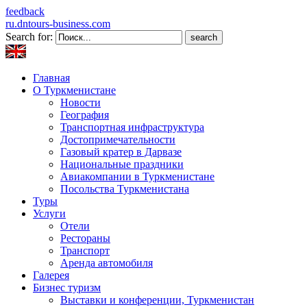
feedback
ru.dntours-business.com
Search for:
Главная
О Туркменистане
Новости
География
Транспортная инфраструктура
Достопримечательности
Газовый кратер в Дарвазе
Национальные праздники
Авиакомпании в Туркменистане
Посольства Туркменистана
Туры
Услуги
Отели
Рестораны
Транспорт
Аренда автомобиля
Галерея
Бизнес туризм
Выставки и конференции, Туркменистан