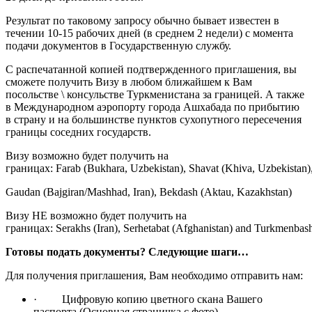
Результат по таковому запросу обычно бывает известен в
течении 10-15 рабочих дней (в среднем 2 недели) с момента
подачи документов в Государственную службу.
С распечатанной копией подтвержденного приглашения, вы
сможете получить Визу в любом ближайшем к Вам
посольстве \ консульстве Туркменистана за границей. А также
в Международном аэропорту города Ашхабада по прибытию
в страну и на большинстве пунктов сухопутного пересечения
границы соседних государств.
Визу возможно будет получить на
границах: Farab (Bukhara, Uzbekistan), Shavat (Khiva, Uzbekistan)
Gaudan (Bajgiran/Mashhad, Iran), Bekdash (Aktau, Kazakhstan)
Визу НЕ возможно будет получить на
границах: Serakhs (Iran), Serhetabat (Afghanistan) and Turkmenbash
Готовы подать документы? Следующие шаги…
Для получения приглашения, Вам необходимо отправить нам:
· Цифровую копию цветного скана Вашего
паспорта (Основная страничка с фото)