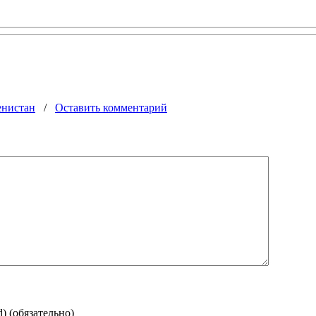
енистан
/
Оставить комментарий
d)
(обязательно)