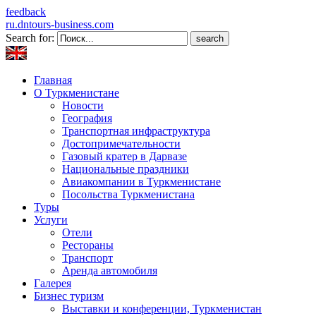
feedback
ru.dntours-business.com
Search for:
Главная
О Туркменистане
Новости
География
Транспортная инфраструктура
Достопримечательности
Газовый кратер в Дарвазе
Национальные праздники
Авиакомпании в Туркменистане
Посольства Туркменистана
Туры
Услуги
Отели
Рестораны
Транспорт
Аренда автомобиля
Галерея
Бизнес туризм
Выставки и конференции, Туркменистан