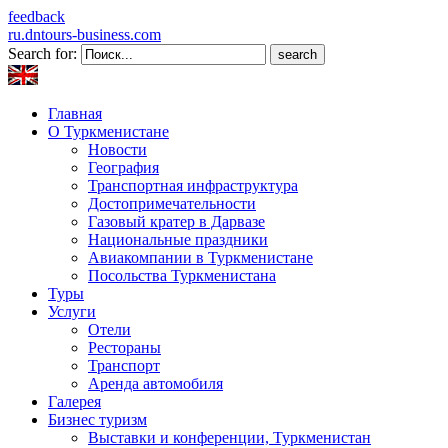
feedback
ru.dntours-business.com
Search for:
Главная
О Туркменистане
Новости
География
Транспортная инфраструктура
Достопримечательности
Газовый кратер в Дарвазе
Национальные праздники
Авиакомпании в Туркменистане
Посольства Туркменистана
Туры
Услуги
Отели
Рестораны
Транспорт
Аренда автомобиля
Галерея
Бизнес туризм
Выставки и конференции, Туркменистан