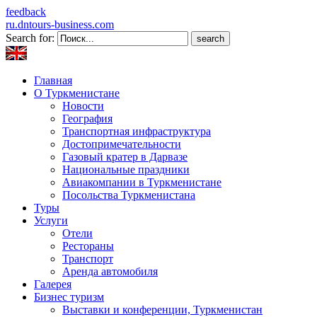
feedback
ru.dntours-business.com
Search for:
Главная
О Туркменистане
Новости
География
Транспортная инфраструктура
Достопримечательности
Газовый кратер в Дарвазе
Национальные праздники
Авиакомпании в Туркменистане
Посольства Туркменистана
Туры
Услуги
Отели
Рестораны
Транспорт
Аренда автомобиля
Галерея
Бизнес туризм
Выставки и конференции, Туркменистан